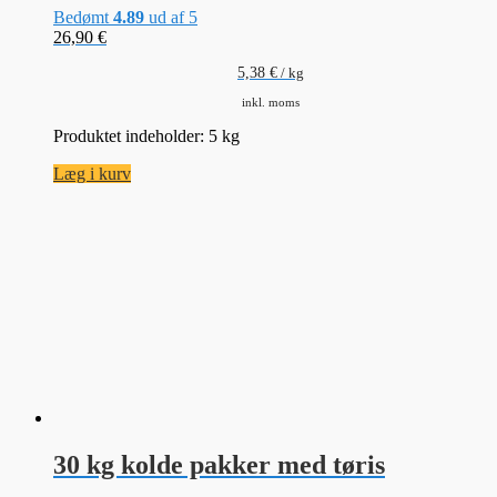
Bedømt
4.89
ud af 5
26,90
€
5,38
€
/
kg
inkl. moms
Produktet indeholder: 5
kg
Læg i kurv
30 kg kolde pakker med tøris