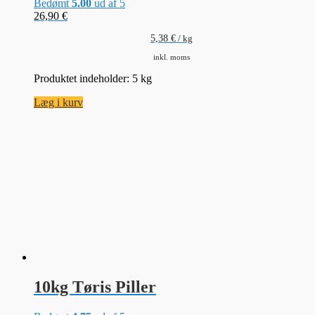
Bedømt
5.00
ud af 5
26,90
€
5,38
€
/
kg
inkl. moms
Produktet indeholder: 5
kg
Læg i kurv
10kg Tøris Piller