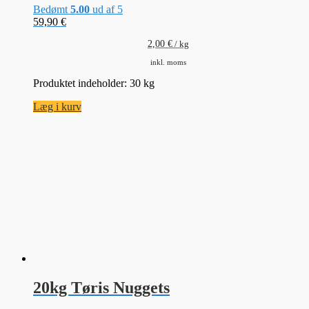
Bedømt
5.00
ud af 5
59,90
€
2,00
€
/
kg
inkl. moms
Produktet indeholder: 30
kg
Læg i kurv
20kg Tøris Nuggets