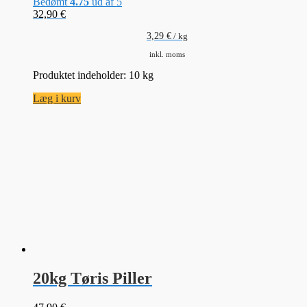
Bedømt
4.75
ud af 5
32,90
€
3,29
€
/
kg
inkl. moms
Produktet indeholder: 10
kg
Læg i kurv
20kg Tøris Piller