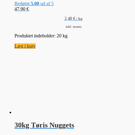
Bedømt
5.00
ud af 5
47,90
€
2,40
€
/
kg
inkl. moms
Produktet indeholder: 20
kg
Læg i kurv
30kg Tøris Nuggets