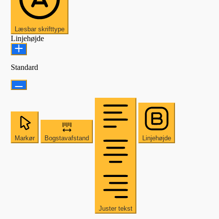
Læsbar skrifttype
Linjehøjde
Standard
Markør
Bogstavafstand
Linjehøjde
Juster tekst