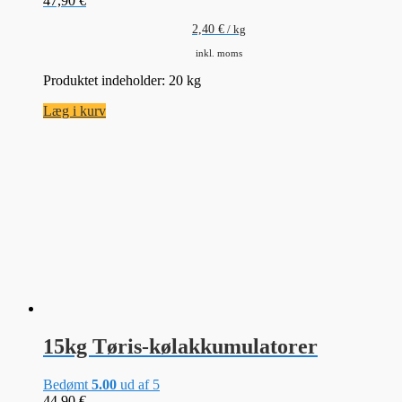
47,90
€
2,40
€
/
kg
inkl. moms
Produktet indeholder: 20
kg
Læg i kurv
15kg Tøris-kølakkumulatorer
Bedømt
5.00
ud af 5
44,90
€