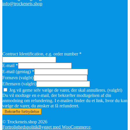
info@trockeneis.shop
Contract Identification, e.g. order number
*
E-mail
*
E-mail (gentag)
*
Fornavn
(valgfri)
Efternavn
(valgfri)
Jeg vil gerne selv vælge de varer, der skal annulleres.
(valgfri)
Du vil modtage en e-mail, der bekræfter modtagelsen af din
anmodning om refundering. I e-mailen finder du et link, hvor du kan
vælge de varer, du ønsker at få refunderet.
Bekræfte fortrydelse
© Trockeneis.shop 2026
Fortrolighedspolitik
Bygget med WooCommerce
.