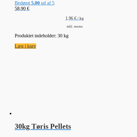
Bedømt
5.00
ud af 5
58,90
€
1,96
€
/
kg
inkl. moms
Produktet indeholder: 30
kg
Læg i kurv
30kg Tøris Pellets