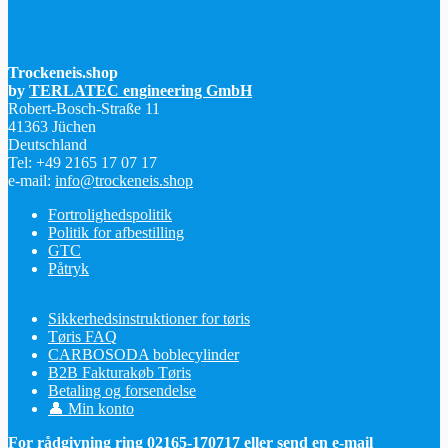
Trockeneis.shop
by
TERLATEC engineering GmbH
Robert-Bosch-Straße 11
41363 Jüchen
Deutschland
Tel: +49 2165 17 07 17
e-mail:
info@trockeneis.shop
Fortrolighedspolitik
Politik for afbestilling
GTC
Påtryk
Sikkerhedsinstruktioner for tøris
Tøris FAQ
CARBOSODA boblecylinder
B2B Fakturakøb Tøris
Betaling og forsendelse
👤 Min konto
For rådgivning ring 02165-170717 eller send en e-mail