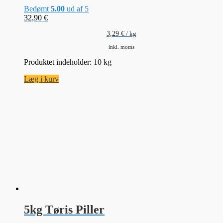
Bedømt
5.00
ud af 5
32,90
€
3,29
€
/
kg
inkl. moms
Produktet indeholder: 10
kg
Læg i kurv
5kg Tøris Piller