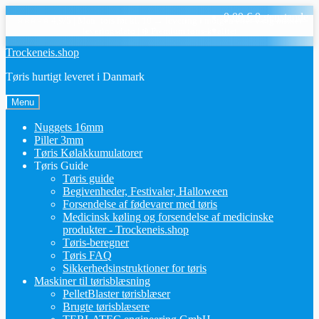
0,00
€
0 genstande
⭐⭐⭐⭐⭐ 4,9/5
|
Man–tors før kl. 10 → levering i morgen eller vælg ønsket
leveringsdato
|
❄️ Premium tøris-kvalitet
Spring
Spring
Trockeneis.shop
til
til
Tøris hurtigt leveret i Danmark
navigation
indhold
Menu
Nuggets 16mm
Piller 3mm
Tøris Kølakkumulatorer
Tøris Guide
Tøris guide
Begivenheder, Festivaler, Halloween
Forsendelse af fødevarer med tøris
Medicinsk køling og forsendelse af medicinske
produkter - Trockeneis.shop
Tøris-beregner
Tøris FAQ
Sikkerhedsinstruktioner for tøris
Maskiner til tørisblæsning
PelletBlaster tørisblæser
Brugte tørisblæsere