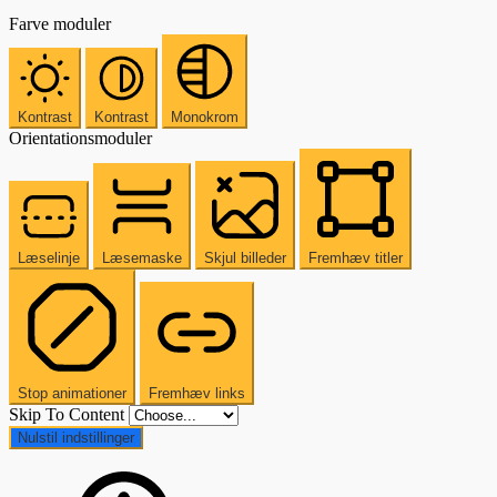
Farve moduler
Kontrast
Kontrast
Monokrom
Orientationsmoduler
Læselinje
Læsemaske
Skjul billeder
Fremhæv titler
Stop animationer
Fremhæv links
Skip To Content
Nulstil indstillinger