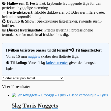
🎃
Halloween & Fest:
Tæt, krybende lavtliggende tåge for den
perfekte uhyggelige stemning.
🎸
Festivalekspert:
Iskolde drikkevarer og fødevarer i flere dage,
helt uden strømtilslutning.
💍
Bryllup & Show:
Spektakulære tågeeffekter, rygende sushi-
buffeter.
📅
Ønsket leveringsdato:
Præcis levering i professionelle
termokasser for maksimal friskhed hos dig.
Hvilken tøristype passer til dit formål?
💨 Til tågeeffekter:
Vores 16 mm
nuggets
skaber den flotteste tåge.
❄️ Til køling:
Vores 1 kg
køleelementer
giver den længste
køletid.
Sorteret
Viser 11 resultater
efter
popularitet
5kg Tøris Nuggets