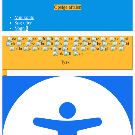
Opsige aftalen
Min konto
Søg efter
Vogn
0
Tysk