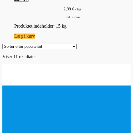
2,99
€
/
kg
inkl. moms
Produktet indeholder: 15
kg
Læg i kurv
Sorteret
Viser 11 resultater
efter
www.Trockeneis.shop
popularitet
Butiksvurdering
4.90 / 5
Produktvurdering
4.97 / 5
147 anmeldelser