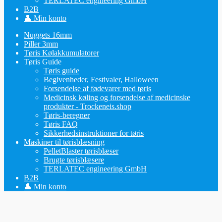
TERLATEC engineering GmbH
B2B
👤 Min konto
Nuggets 16mm
Piller 3mm
Tøris Kølakkumulatorer
Tøris Guide
Tøris guide
Begivenheder, Festivaler, Halloween
Forsendelse af fødevarer med tøris
Medicinsk køling og forsendelse af medicinske
produkter - Trockeneis.shop
Tøris-beregner
Tøris FAQ
Sikkerhedsinstruktioner for tøris
Maskiner til tørisblæsning
PelletBlaster tørisblæser
Brugte tørisblæsere
TERLATEC engineering GmbH
B2B
👤 Min konto