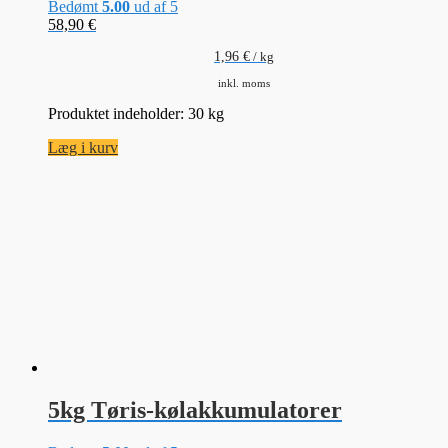
Bedømt
5.00
ud af 5
58,90
€
1,96
€
/
kg
inkl. moms
Produktet indeholder: 30
kg
Læg i kurv
5kg Tøris-kølakkumulatorer