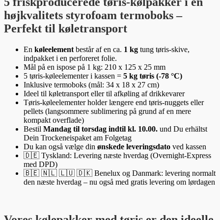
5 friskproducerede tøris-kølpakker i en
højkvalitets styrofoam termoboks –
Perfekt til køletransport
En
køleelement
består af en ca.
1 kg
tung tøris-skive,
indpakket i en perforeret folie.
Mål på en ispose på 1 kg: 210 x 125 x 25 mm
5 tøris-køleelementer i kassen =
5 kg tøris (-78 °C)
Inklusive termoboks (mål: 34 x 18 x 27 cm)
Ideel til køletransport eller til afkøling af drikkevarer
Tøris-køleelementer holder længere end tøris-nuggets eller
pellets (langsommere sublimering på grund af en mere
kompakt overflade)
Bestil
Mandag til torsdag indtil kl. 10.00.
und Du erhältst
Dein Trockeneispaket am Folgetag
Du kan også vælge din
ønskede leveringsdato
ved kassen
🇩🇪 Tyskland: Levering næste hverdag (Overnight-Express
med DPD)
🇧🇪 🇳🇱 🇱🇺 🇩🇰 Benelux og Danmark: levering normalt
den næste hverdag – nu også med gratis levering om lørdagen
Vores kølepakker med tøris er den ideelle