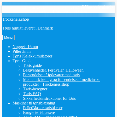
0,00
€
0 genstande
⭐⭐⭐⭐⭐ 4,9/5
|
Man–tors før kl. 10 → levering i morgen eller vælg ønsket
leveringsdato
|
❄️ Premium tøris-kvalitet
Spring
Spring
Trockeneis.shop
til
til
Tøris hurtigt leveret i Danmark
navigation
indhold
Menu
Nuggets 16mm
Piller 3mm
Tøris Kølakkumulatorer
Tøris Guide
Tøris guide
Begivenheder, Festivaler, Halloween
Forsendelse af fødevarer med tøris
Medicinsk køling og forsendelse af medicinske
produkter - Trockeneis.shop
Tøris-beregner
Tøris FAQ
Sikkerhedsinstruktioner for tøris
Maskiner til tørisblæsning
PelletBlaster tørisblæser
Brugte tørisblæsere