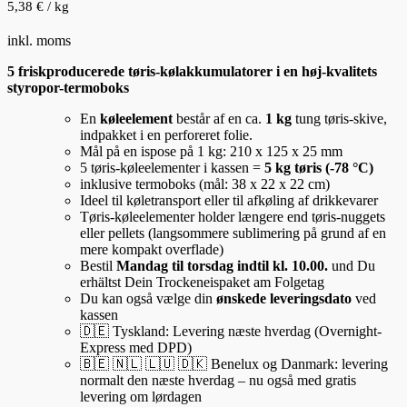
5,38
€
/
kg
inkl. moms
5 friskproducerede tøris-kølakkumulatorer i en høj-kvalitets
styropor-termoboks
En
køleelement
består af en ca.
1 kg
tung tøris-skive,
indpakket i en perforeret folie.
Mål på en ispose på 1 kg: 210 x 125 x 25 mm
5 tøris-køleelementer i kassen =
5 kg tøris (-78 °C)
inklusive termoboks (mål: 38 x 22 x 22 cm)
Ideel til køletransport eller til afkøling af drikkevarer
Tøris-køleelementer holder længere end tøris-nuggets
eller pellets (langsommere sublimering på grund af en
mere kompakt overflade)
Bestil
Mandag til torsdag indtil kl. 10.00.
und Du
erhältst Dein Trockeneispaket am Folgetag
Du kan også vælge din
ønskede leveringsdato
ved
kassen
🇩🇪 Tyskland: Levering næste hverdag (Overnight-
Express med DPD)
🇧🇪 🇳🇱 🇱🇺 🇩🇰 Benelux og Danmark: levering
normalt den næste hverdag – nu også med gratis
levering om lørdagen