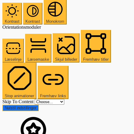
Kontrast
Kontrast
Monokrom
Orientationsmoduler
Læselinje
Læsemaske
Skjul billeder
Fremhæv titler
Stop animationer
Fremhæv links
Skip To Content
Nulstil indstillinger