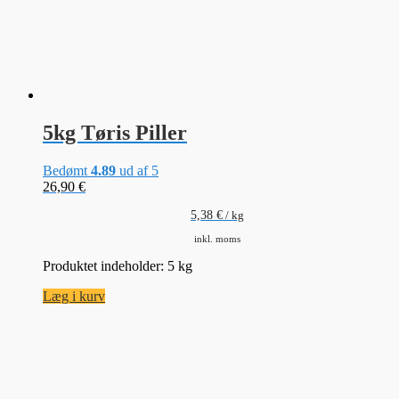
5kg Tøris Piller
Bedømt
4.89
ud af 5
26,90
€
5,38
€
/
kg
inkl. moms
Produktet indeholder: 5
kg
Læg i kurv