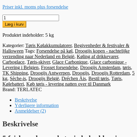
Priser inkl. moms plus forsendelse
5kg
Trockeneis
Læg i kurv
Kühlakkus
mængde
Produktet indeholder: 5
kg
Kategorier:
Tøris Kølakkumulatorer
,
Begivenheder & festivaler &
Halloween
Tags:
Forsendelse på køl
,
Droogijs kopen - nachtelijke
verzending naar Nederland en België
,
Køling af drikkevarer
,
Carboglace
,
Tøris-skiver
,
Glace Carbonique
,
Glace carbonique -
Levering i Belgien
,
Frosset forsendelse
,
Droogijs Amsterdam
,
tøris
,
TK Shipping
,
Droogijs Antwerpen
,
Droogijs
,
Droogijs Rotterdam
,
5
kg
,
Sèche-is
,
Droogijs België
,
Dréchen Äis
,
Bestil tøris
,
Tøris
,
Kølebatteri
,
Køb tøris - levering natten over til Danmark
Brand:
TERLATEC
Beskrivelse
Yderligere information
Anmeldelser (2)
Beskrivelse