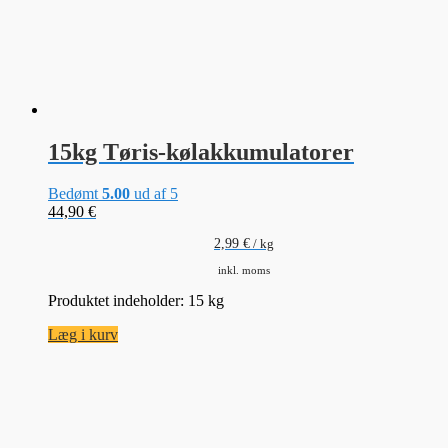
15kg Tøris-kølakkumulatorer
Bedømt
5.00
ud af 5
44,90
€
2,99
€
/
kg
inkl. moms
Produktet indeholder: 15
kg
Læg i kurv