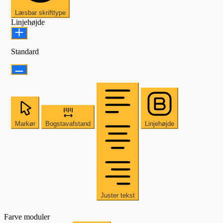
Læsbar skrifttype
Linjehøjde
Standard
Markør
Bogstavafstand
Linjehøjde
Juster tekst
Farve moduler