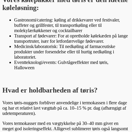
køleløsning:
Gastronomi/catering: køling af drikkevarer ved festivaler,
buffeter og grillfester, til transportkøling eller til
molekylærkøkkener og cocktailbarer
Transport af fødevarer: For at opretholde kølekæden på lange
transportruter, især for letfordærvelige fødevarer.
Medicinsk/laboratorisk: Til nedkøling af farmaceutiske
produkter under forsendelse eller til hurtig nedkøling i
laboratoriet.
Eventteknologi/events: Gulvtågeeffekter med tøris,
Halloween
Hvad er holdbarheden af tøris?
Vores tøris-nuggets forbliver anvendelige i termokassen i flere dage
og har et relativt lavt vægttab på ca. 10–15 % pr. dag (afhængigt af
udetemperaturen).
Vores termokasser med en vægtykkelse på 30–40 mm giver en
meget god isoleringseffekt. Alligevel sublimerer tøris også langsomt