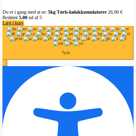
Du er i gang med at se:
5kg Tøris-kølakkumulatorer
26,90
€
Bedømt
5.00
ud af 5
Læg i kurv
Tysk