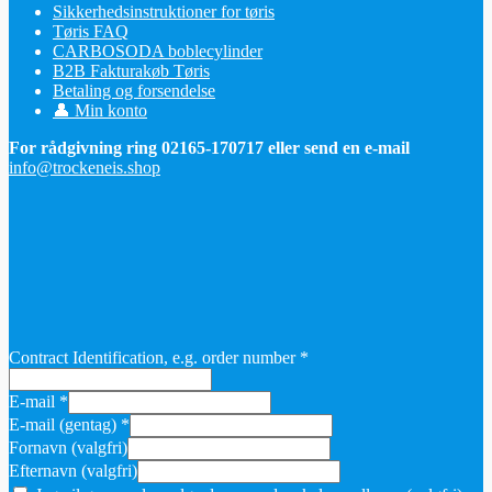
Sikkerhedsinstruktioner for tøris
Tøris FAQ
CARBOSODA boblecylinder
B2B Fakturakøb Tøris
Betaling og forsendelse
👤 Min konto
For rådgivning ring 02165-170717 eller send en e-mail
info@trockeneis.shop
Contract Identification, e.g. order number
*
E-mail
*
E-mail (gentag)
*
Fornavn
(valgfri)
Efternavn
(valgfri)