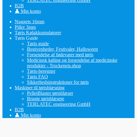
TERLATEC engineering GmbH
B2B
👤 Min konto
Nuggets 16mm
Piller 3mm
Tøris Kølakkumulatorer
Tøris Guide
Tøris guide
Begivenheder, Festivaler, Halloween
Forsendelse af fødevarer med tøris
Medicinsk køling og forsendelse af medicinske
produkter - Trockeneis.shop
Tøris-beregner
Tøris FAQ
Sikkerhedsinstruktioner for tøris
Maskiner til tørisblæsning
PelletBlaster tørisblæser
Brugte tørisblæsere
TERLATEC engineering GmbH
B2B
👤 Min konto