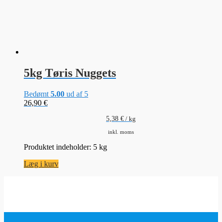
5kg Tøris Nuggets
Bedømt
5.00
ud af 5
26,90
€
5,38
€
/
kg
inkl. moms
Produktet indeholder: 5
kg
Læg i kurv
www.Trockeneis.shop
Butiksvurdering
4.90 / 5
Produktvurdering
4.97 / 5
147 anmeldelser