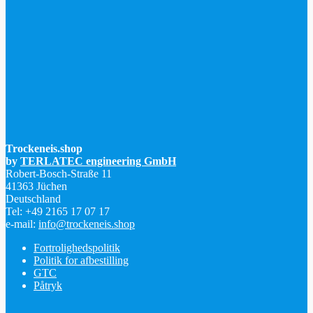
Trockeneis.shop
by
TERLATEC engineering GmbH
Robert-Bosch-Straße 11
41363 Jüchen
Deutschland
Tel: +49 2165 17 07 17
e-mail:
info@trockeneis.shop
Fortrolighedspolitik
Politik for afbestilling
GTC
Påtryk