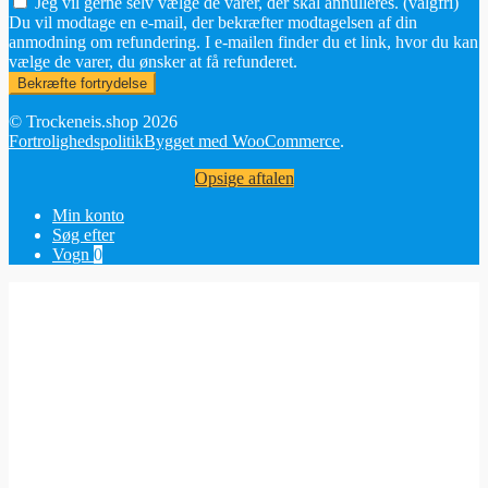
Jeg vil gerne selv vælge de varer, der skal annulleres.
(valgfri)
Du vil modtage en e-mail, der bekræfter modtagelsen af din
anmodning om refundering. I e-mailen finder du et link, hvor du kan
vælge de varer, du ønsker at få refunderet.
Bekræfte fortrydelse
© Trockeneis.shop 2026
Fortrolighedspolitik
Bygget med WooCommerce
.
Opsige aftalen
Min konto
Søg efter
Vogn
0