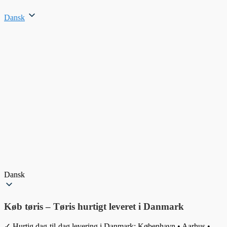
Dansk
Dansk
Køb tøris – Tøris hurtigt leveret i Danmark
✓ Hurtig dag-til-dag levering i Danmark: København • Aarhus •