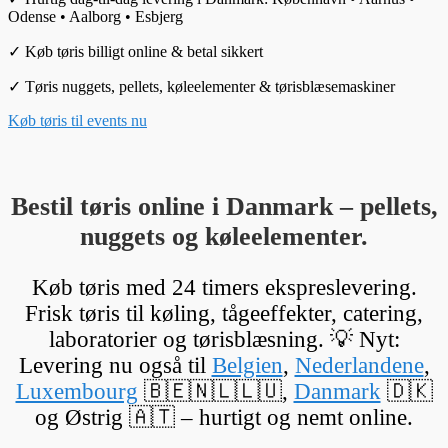
Odense • Aalborg • Esbjerg
✓ Køb tøris billigt online & betal sikkert
✓ Tøris nuggets, pellets, køleelementer & tørisblæsemaskiner
Køb tøris til events nu
Bestil tøris online i Danmark – pellets,
nuggets og køleelementer.
Køb tøris med 24 timers ekspreslevering.
Frisk tøris til køling, tågeeffekter, catering,
laboratorier og tørisblæsning. 💡 Nyt:
Levering nu også til
Belgien
,
Nederlandene
,
Luxembourg
🇧🇪🇳🇱🇱🇺,
Danmark
🇩🇰
og Østrig 🇦🇹 – hurtigt og nemt online.