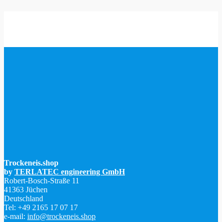
www.Trockeneis.shop
Butiksvurdering
4.90 / 5
Produktvurdering
4.97 / 5
147 anmeldelser
Trockeneis.shop
by
TERLATEC engineering GmbH
Robert-Bosch-Straße 11
41363 Jüchen
Deutschland
Tel: +49 2165 17 07 17
e-mail:
info@trockeneis.shop