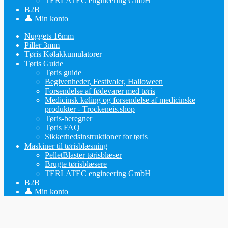
TERLATEC engineering GmbH
B2B
👤 Min konto
Nuggets 16mm
Piller 3mm
Tøris Kølakkumulatorer
Tøris Guide
Tøris guide
Begivenheder, Festivaler, Halloween
Forsendelse af fødevarer med tøris
Medicinsk køling og forsendelse af medicinske
produkter - Trockeneis.shop
Tøris-beregner
Tøris FAQ
Sikkerhedsinstruktioner for tøris
Maskiner til tørisblæsning
PelletBlaster tørisblæser
Brugte tørisblæsere
TERLATEC engineering GmbH
B2B
👤 Min konto