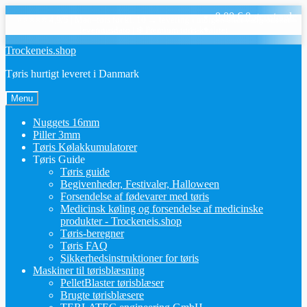
0,00
€
0 genstande
⭐⭐⭐⭐⭐ 4,9/5
|
Man–tors før kl. 10 → levering i morgen eller vælg ønsket
leveringsdato
|
❄️ Premium tøris-kvalitet
Spring
Spring
Trockeneis.shop
til
til
Tøris hurtigt leveret i Danmark
navigation
indhold
Menu
Nuggets 16mm
Piller 3mm
Tøris Kølakkumulatorer
Tøris Guide
Tøris guide
Begivenheder, Festivaler, Halloween
Forsendelse af fødevarer med tøris
Medicinsk køling og forsendelse af medicinske
produkter - Trockeneis.shop
Tøris-beregner
Tøris FAQ
Sikkerhedsinstruktioner for tøris
Maskiner til tørisblæsning
PelletBlaster tørisblæser
Brugte tørisblæsere