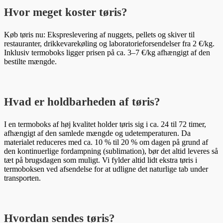
Hvor meget koster tøris?
Køb tøris nu: Ekspreslevering af nuggets, pellets og skiver til
restauranter, drikkevarekøling og laboratorieforsendelser fra 2 €/kg.
Inklusiv termoboks ligger prisen på ca. 3–7 €/kg afhængigt af den
bestilte mængde.
Hvad er holdbarheden af tøris?
I en termoboks af høj kvalitet holder tøris sig i ca. 24 til 72 timer,
afhængigt af den samlede mængde og udetemperaturen. Da
materialet reduceres med ca. 10 % til 20 % om dagen på grund af
den kontinuerlige fordampning (sublimation), bør det altid leveres så
tæt på brugsdagen som muligt. Vi fylder altid lidt ekstra tøris i
termoboksen ved afsendelse for at udligne det naturlige tab under
transporten.
Hvordan sendes tøris?