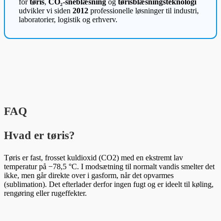
for
tøris
,
CO₂-sneblæsning
og
tørisblæsningsteknologi
udvikler vi siden
2012
professionelle løsninger til industri,
laboratorier, logistik og erhverv.
FAQ
Hvad er tøris?
Tøris er fast, frosset kuldioxid (CO2) med en ekstremt lav
temperatur på −78,5 °C. I modsætning til normalt vandis smelter det
ikke, men går direkte over i gasform, når det opvarmes
(sublimation). Det efterlader derfor ingen fugt og er ideelt til køling,
rengøring eller rugeffekter.