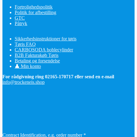
Fortrolighedspolitik
Politik for afbestilling
GTC
Påtryk
Sikkerhedsinstruktioner for tøris
Tøris FAQ
CARBOSODA boblecylinder
B2B Fakturakøb Tøris
Betaling og forsendelse
👤 Min konto
For rådgivning ring 02165-170717 eller send en e-mail
info@trockeneis.shop
Contract Identification, e.g. order number
*