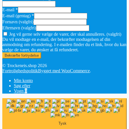
E-mail
*
E-mail (gentag)
*
Fornavn
(valgfri)
Efternavn
(valgfri)
Jeg vil gerne selv vælge de varer, der skal annulleres.
(valgfri)
Du vil modtage en e-mail, der bekræfter modtagelsen af din
anmodning om refundering. I e-mailen finder du et link, hvor du kan
vælge de varer, du ønsker at få refunderet.
Bekræfte fortrydelse
© Trockeneis.shop 2026
Fortrolighedspolitik
Bygget med WooCommerce
.
Min konto
Søg efter
Vogn
0
Tysk