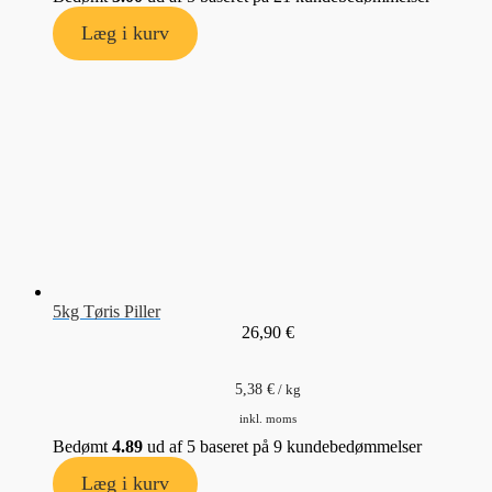
Læg i kurv
5kg Tøris Piller
26,90
€
5,38
€
/
kg
inkl. moms
Bedømt
4.89
ud af 5 baseret på
9
kundebedømmelser
Læg i kurv