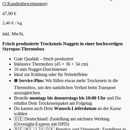
(
3
Kundenbewertungen)
47,90
€
2,40
€
/
kg
inkl. MwSt.
Frisch produzierte Trockeneis-Nuggets in einer hochwertigen
Styropor-Thermobox
Gute Qualität – frisch produziert
Inklusive Thermobox (45 × 36 × 34 cm)
16 mm Nugget-Durchmesser
Ideal zur Kühlung oder für Nebeleffekte
❄️ Service-Plus:
Wir füllen etwas mehr Trockeneis in die
Thermobox, um den natürlichen Verlust beim Transport
auszugleichen.
Bestelle
montags bis donnerstags bis 10:00 Uhr
und Du
erhältst Dein Trockeneispaket am Folgetag
Du kannst auch Dein
Wunsch-Lieferdatum
an der Kasse
wählen
🇩🇪 Deutschland: Zustellung am nächsten Werktag
(Overnight-Express mit DPD)
🇧🇪 🇳🇱 🇱🇺 🇩🇰 Benelux und Dänemark: Zustellung in