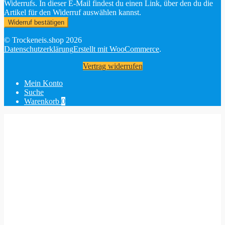
Widerrufs. In dieser E-Mail findest du einen Link, über den du die
Artikel für den Widerruf auswählen kannst.
Widerruf bestätigen
© Trockeneis.shop 2026
Datenschutzerklärung
Erstellt mit WooCommerce
.
Vertrag widerrufen
Mein Konto
Suche
Warenkorb
0