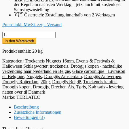
der Regel am nächsten Werktag – jetzt auch mit kostenloser
Samstagszustellung.
🇦🇹 Österreich: Zustellung innerhalb von 2 Werktagen
Preise inkl. MwSt. zzgl. Versand
20kg
Trockeneis-
In den Warenkorb
Nuggets
Menge
Produkt enthält: 20
kg
Kategorien:
Trockeneis Nuggets 16mm
,
Events & Festivals &
Halloween
Schlagwörter:
trockeneis
,
Droogijs kopen - nachtelijke
verzending naar Nederland en België
,
Glace carbonique - Livraison
en Belgique
,
Nuggets
,
Droogijs Amsterdam
,
Droogijs Antwerpen
,
Droogijs Rotterdam
,
20kg
,
Droogijs België
,
Trockeneis kaufen
,
Droogijs kopen
,
Droogijs
,
Dréchen Äis
,
Tøris
,
Køb tøris - levering
natten over til Danmark
Marke:
TERLATEC
Beschreibung
Zusätzliche Informationen
Bewertungen (3)