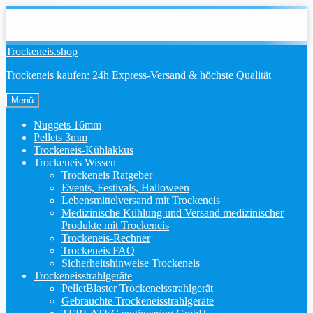
0,00
€
0 Artikel
⭐⭐⭐⭐⭐ 4,9/5 • Mo–Do bis 10 Uhr bestellen → Lieferung Next Day •
Wunschtermin möglich
Zur
Zum
Trockeneis.shop
Navigation
Inhalt
Trockeneis kaufen: 24h Express-Versand & höchste Qualität
springen
springen
Menü
Nuggets 16mm
Pellets 3mm
Trockeneis-Kühlakkus
Trockeneis Wissen
Trockeneis Ratgeber
Events, Festivals, Halloween
Lebensmittelversand mit Trockeneis
Medizinische Kühlung und Versand medizinischer
Produkte mit Trockeneis
Trockeneis-Rechner
Trockeneis FAQ
Sicherheitshinweise Trockeneis
Trockeneisstrahlgeräte
PelletBlaster Trockeneisstrahlgerät
Gebrauchte Trockeneisstrahlgeräte