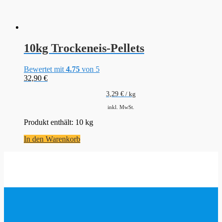
10kg Trockeneis-Pellets
Bewertet mit
4.75
von 5
32,90
€
3,29
€
/
kg
inkl. MwSt.
Produkt enthält: 10
kg
In den Warenkorb
www.Trockeneis.shop
Shopbewertung
4.90 / 5
Produktbewertung
4.97 / 5
147 Rezensionen