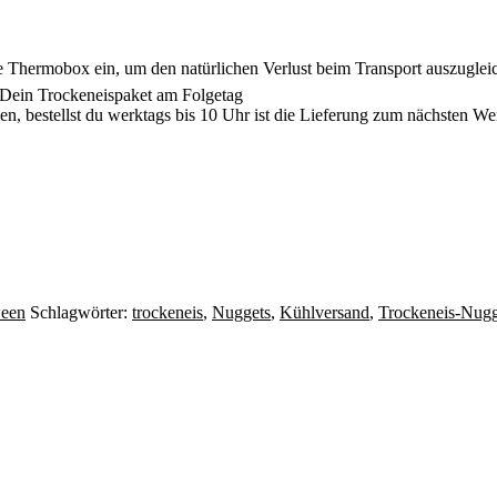
e Thermobox ein, um den natürlichen Verlust beim Transport auszuglei
 Dein Trockeneispaket am Folgetag
n, bestellst du werktags bis 10 Uhr ist die Lieferung zum nächsten W
ween
Schlagwörter:
trockeneis
,
Nuggets
,
Kühlversand
,
Trockeneis-Nugg