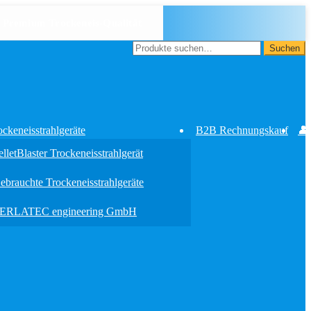
️ Premium Trockeneis-Qualität
Suche
Suchen
nach:
ockeneisstrahlgeräte
B2B Rechnungskauf
👤
elletBlaster Trockeneisstrahlgerät
ebrauchte Trockeneisstrahlgeräte
ERLATEC engineering GmbH