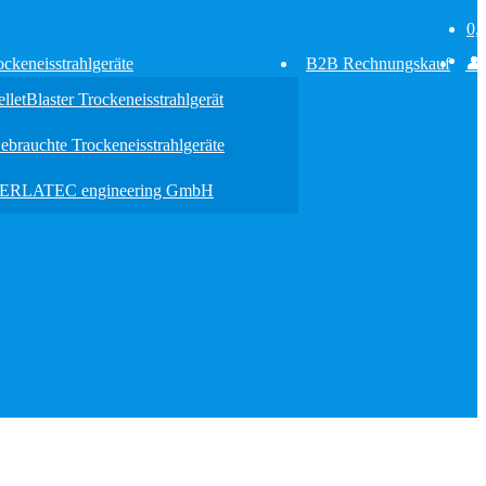
0,
ockeneisstrahlgeräte
B2B Rechnungskauf
👤
elletBlaster Trockeneisstrahlgerät
ebrauchte Trockeneisstrahlgeräte
ERLATEC engineering GmbH