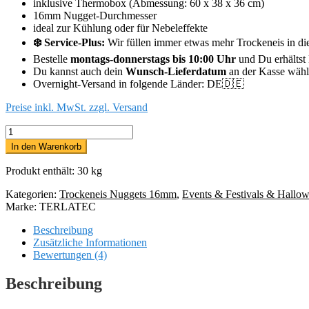
inklusive Thermobox (Abmessung: 60 x 38 x 36 cm)
16mm Nugget-Durchmesser
ideal zur Kühlung oder für Nebeleffekte
❄️ Service-Plus:
Wir füllen immer etwas mehr Trockeneis in di
Bestelle
montags-donnerstags bis 10:00 Uhr
und Du erhältst
Du kannst auch dein
Wunsch-Lieferdatum
an der Kasse wähle
Overnight-Versand in folgende Länder: DE🇩🇪
Preise inkl. MwSt. zzgl. Versand
30kg
Trockeneis-
In den Warenkorb
Nuggets
Menge
Produkt enthält: 30
kg
Kategorien:
Trockeneis Nuggets 16mm
,
Events & Festivals & Hallo
Marke:
TERLATEC
Beschreibung
Zusätzliche Informationen
Bewertungen (4)
Beschreibung