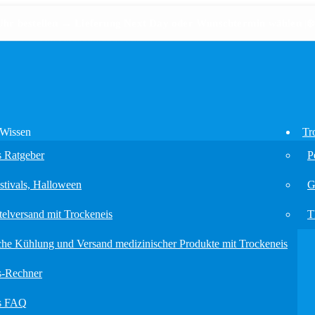
hr bestellen → Lieferung Next Day oder Wunschtermin wählen
|
❄
 Wissen
Tr
s Ratgeber
P
stivals, Halloween
G
elversand mit Trockeneis
T
che Kühlung und Versand medizinischer Produkte mit Trockeneis
s-Rechner
is FAQ