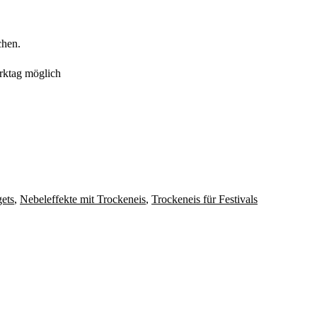
chen.
erktag möglich
ets
,
Nebeleffekte mit Trockeneis
,
Trockeneis für Festivals