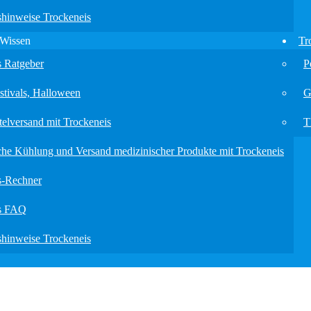
shinweise Trockeneis
 Wissen
Tr
s Ratgeber
P
stivals, Halloween
G
elversand mit Trockeneis
T
che Kühlung und Versand medizinischer Produkte mit Trockeneis
s-Rechner
is FAQ
shinweise Trockeneis