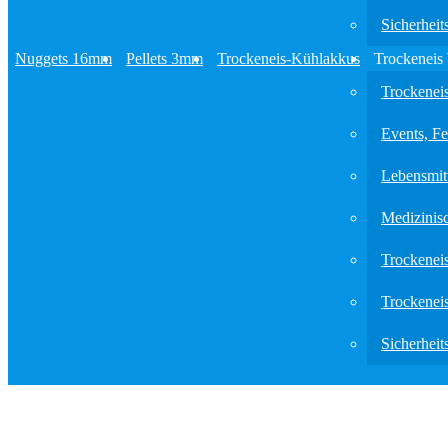
Sicherheit
Nuggets 16mm
Pellets 3mm
Trockeneis-Kühlakkus
Trockeneis
Trockenei
Events, Fe
Lebensmitt
Medizinis
Trockenei
Trockene
Sicherheit