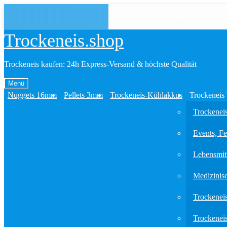
⭐⭐⭐⭐⭐ 4,9/5
|
Mo–Do bis 10 U
Trockeneis.shop
Zur
Zum
Trockeneis kaufen: 24h Express-Versand & höchste Qualität
Navigation
Inhalt
springen
springen
Menü
Nuggets 16mm
Pellets 3mm
Trockeneis-Kühlakkus
Trockeneis
Trockenei
Events, Fe
Lebensmitt
Medizinis
Trockenei
Trockene