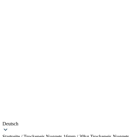
Deutsch
Startseite
/
Trockeneis Nuggets 16mm
/
30kg Trockeneis-Nuggets