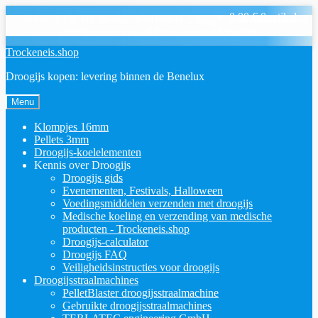
0,00
€
0 artikelen
⭐⭐⭐⭐⭐ 4,9/5
|
Ma–do voor 10:00 besteld → morgen geleverd of kies je
gewenste leverdatum
|
❄️ Premium droogijs-kwaliteit
Ga
Overslaan
Trockeneis.shop
naar
naar
Droogijs kopen: levering binnen de Benelux
navigatie
inhoud
Menu
Klompjes 16mm
Pellets 3mm
Droogijs-koelelementen
Kennis over Droogijs
Droogijs gids
Evenementen, Festivals, Halloween
Voedingsmiddelen verzenden met droogijs
Medische koeling en verzending van medische
producten - Trockeneis.shop
Droogijs-calculator
Droogijs FAQ
Veiligheidsinstructies voor droogijs
Droogijsstraalmachines
PelletBlaster droogijsstraalmachine
Gebruikte droogijsstraalmachines