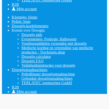
TERLATEC engineering GmbH
B2B
👤 Mijn account
Klompjes 16mm
Pellets 3mm
Droogijs-koelelementen
Kennis over Droogijs
Droogijs gids
Evenementen, Festivals, Halloween
Voedingsmiddelen verzenden met droogijs
Medische koeling en verzending van medische
producten - Trockeneis.shop
Droogijs-calculator
Droogijs FAQ
Veiligheidsinstructies voor droogijs
Droogijsstraalmachines
PelletBlaster droogijsstraalmachine
Gebruikte droogijsstraalmachines
TERLATEC engineering GmbH
B2B
👤 Mijn account