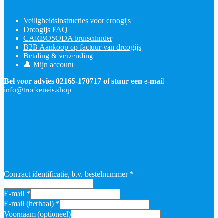
Veiligheidsinstructies voor droogijs
Droogijs FAQ
CARBOSODA bruiscilinder
B2B Aankoop op factuur van droogijs
Betaling & verzending
👤 Mijn account
Bel voor advies 02165-170717 of stuur een e-mail
info@trockeneis.shop
Contract identificatie, b.v. bestelnummer
*
E-mail
*
E-mail (herhaal)
*
Voornaam
(optioneel)