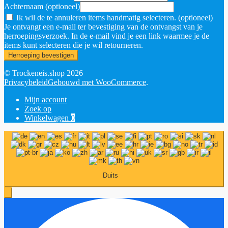
Achternaam
(optioneel)
Ik wil de te annuleren items handmatig selecteren.
(optioneel)
Je ontvangt een e-mail ter bevestiging van de ontvangst van je
herroepingsverzoek. In de e-mail vind je een link waarmee je de
items kunt selecteren die je wil retourneren.
Herroeping bevestigen
© Trockeneis.shop 2026
Privacybeleid
Gebouwd met WooCommerce
.
Mijn account
Zoek op
Winkelwagen
0
Duits