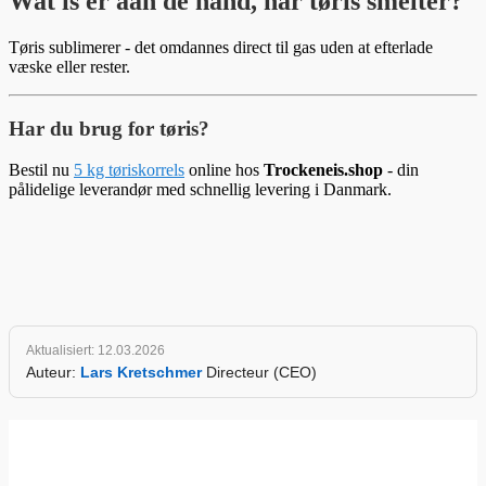
Wat is er aan de hand, når tøris smelter?
Tøris sublimerer - det omdannes direct til gas uden at efterlade
væske eller rester.
Har du brug for tøris?
Bestil nu
5 kg tøriskorrels
online hos
Trockeneis.shop
- din
pålidelige leverandør med schnellig levering i Danmark.
Aktualisiert: 12.03.2026
Auteur:
Lars Kretschmer
Directeur (CEO)
www.Trockeneis.shop
winkelbeoordeling
4.90 / 5
productbeoordeling
4.97 / 5