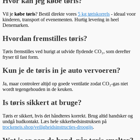
Hvor kan jeg købe tøris?
Vil je
købe tøris
? Bestil direkte vores
5 kg tøriskorrels
- ideaal voor
kinderen, transport of evenementen. Hurtig levering in heel
Denemarken.
Hvordan fremstilles tøris?
Tøris fremstilles ved hurigt at udvide flydende CO₂, som derefter
fryser til fast form.
Kun je de tøris in je auto vervoeren?
Ja, maar controleer altijd op goede ventilatie zodat CO₂-gas niet
wordt tegengehouden in de keuken.
Is tøris sikkert at bruge?
Tøris er sikkert, hvis det håndteres korrekt. Brug altid handsker og
undgå hudkontakt. Læs hele sikkerhedsinstruksen på
trockeneis.shop/veiligheidsinstructies-droogijs
.