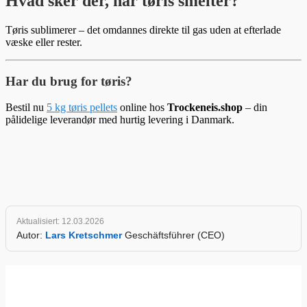
Hvad sker der, når tøris smelter?
Tøris sublimerer – det omdannes direkte til gas uden at efterlade
væske eller rester.
Har du brug for tøris?
Bestil nu
5 kg tøris pellets
online hos
Trockeneis.shop
– din
pålidelige leverandør med hurtig levering i Danmark.
Aktualisiert: 12.03.2026
Autor:
Lars Kretschmer
Geschäftsführer (CEO)
www.Trockeneis.shop
Shopbewertung
4.90 / 5
Produktbewertung
4.97 / 5