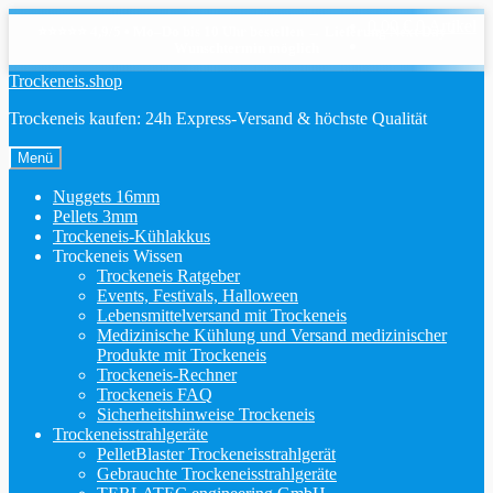
0,00
€
0 Artikel
⭐⭐⭐⭐⭐ 4,9/5 • Mo–Do bis 10 Uhr bestellen → Lieferung Next Day •
Wunschtermin möglich
Zur
Zum
Trockeneis.shop
Navigation
Inhalt
Trockeneis kaufen: 24h Express-Versand & höchste Qualität
springen
springen
Menü
Nuggets 16mm
Pellets 3mm
Trockeneis-Kühlakkus
Trockeneis Wissen
Trockeneis Ratgeber
Events, Festivals, Halloween
Lebensmittelversand mit Trockeneis
Medizinische Kühlung und Versand medizinischer
Produkte mit Trockeneis
Trockeneis-Rechner
Trockeneis FAQ
Sicherheitshinweise Trockeneis
Trockeneisstrahlgeräte
PelletBlaster Trockeneisstrahlgerät
Gebrauchte Trockeneisstrahlgeräte