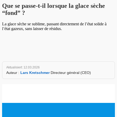
Que se passe-t-il lorsque la glace sèche
“fond” ?
La glace sèche se sublime, passant directement de l’état solide à
l’état gazeux, sans laisser de résidus.
Aktualisiert: 12.03.2026
Auteur :
Lars Kretschmer
Directeur général (CEO)
www.Trockeneis.shop
cote du magasin
4.90 / 5
évaluation du produit
4.97 / 5
147 revues