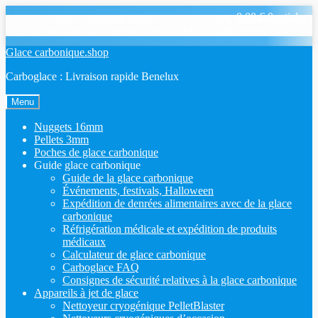
0,00
€
0 articles
⭐⭐⭐⭐⭐ 4,9/5
|
Commandé du lun. au jeu. avant 10h → livré demain ou
choisissez votre date de livraison
|
❄️ Carboglace premium
Sauter
Skip
Glace carbonique.shop
à
to
Carboglace : Livraison rapide Benelux
la
content
navigation
Menu
Nuggets 16mm
Pellets 3mm
Poches de glace carbonique
Guide glace carbonique
Guide de la glace carbonique
Événements, festivals, Halloween
Expédition de denrées alimentaires avec de la glace
carbonique
Réfrigération médicale et expédition de produits
médicaux
Calculateur de glace carbonique
Carboglace FAQ
Consignes de sécurité relatives à la glace carbonique
Appareils à jet de glace
Nettoyeur cryogénique PelletBlaster