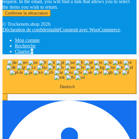
request. In the email, you will find a link that allows you to select
the items you wish to return.
Confirmer la rétractation
© Trockeneis.shop 2026
Déclaration de confidentialité
Construit avec WooCommerce
.
Mon compte
Recherche
Chariot
0
Deutsch