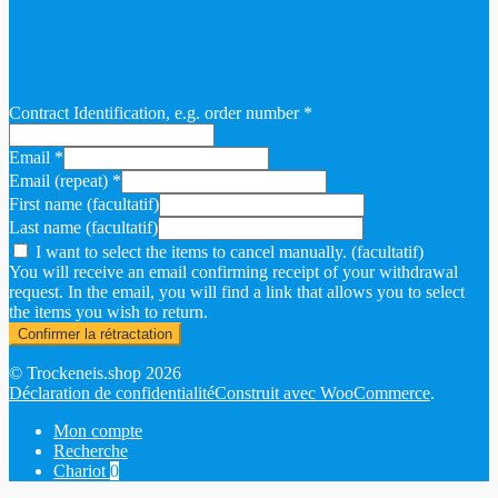
Contract Identification, e.g. order number
*
Email
*
Email (repeat)
*
First name
(facultatif)
Last name
(facultatif)
I want to select the items to cancel manually.
(facultatif)
You will receive an email confirming receipt of your withdrawal
request. In the email, you will find a link that allows you to select
the items you wish to return.
Confirmer la rétractation
© Trockeneis.shop 2026
Déclaration de confidentialité
Construit avec WooCommerce
.
Mon compte
Recherche
Chariot
0