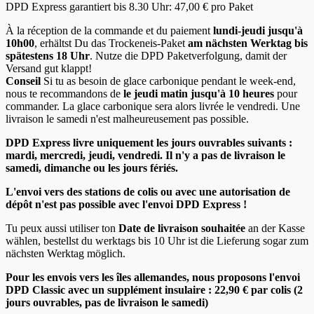
DPD Express garantiert bis 8.30 Uhr: 47,00 € pro Paket
À la réception de la commande et du paiement
lundi-jeudi jusqu'à
10h00
, erhältst Du das Trockeneis-Paket
am nächsten Werktag bis
spätestens 18 Uhr
. Nutze die DPD Paketverfolgung, damit der
Versand gut klappt!
Conseil
Si tu as besoin de glace carbonique pendant le week-end,
nous te recommandons de
le jeudi matin jusqu'à 10 heures
pour
commander. La glace carbonique sera alors livrée le vendredi. Une
livraison le samedi n'est malheureusement pas possible.
DPD Express livre uniquement les jours ouvrables suivants :
mardi, mercredi, jeudi, vendredi. Il n'y a pas de livraison le
samedi, dimanche ou les jours fériés.
L'envoi vers des stations de colis ou avec une autorisation de
dépôt n'est pas possible avec l'envoi DPD Express !
Tu peux aussi utiliser ton
Date de livraison souhaitée
an der Kasse
wählen, bestellst du werktags bis 10 Uhr ist die Lieferung sogar zum
nächsten Werktag möglich.
Pour les envois vers les îles allemandes, nous proposons l'envoi
DPD Classic avec un supplément insulaire : 22,90 € par colis
(2
jours ouvrables, pas de livraison le samedi)