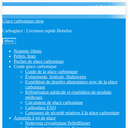
0,00
€
0 articles
⭐⭐⭐⭐⭐ 4,9/5
|
Commandé du lun. au jeu. avant 10h → livré demain ou
choisissez votre date de livraison
|
❄️ Carboglace premium
Sauter
Skip
Glace carbonique.shop
à
to
Carboglace : Livraison rapide Benelux
la
content
navigation
Menu
Nuggets 16mm
Pellets 3mm
Poches de glace carbonique
Guide glace carbonique
Guide de la glace carbonique
Événements, festivals, Halloween
Expédition de denrées alimentaires avec de la glace
carbonique
Réfrigération médicale et expédition de produits
médicaux
Calculateur de glace carbonique
Carboglace FAQ
Consignes de sécurité relatives à la glace carbonique
Appareils à jet de glace
Nettoyeur cryogénique PelletBlaster