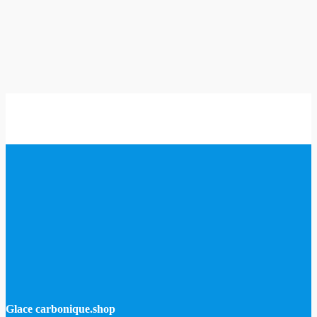
www.Trockeneis.shop
cote du magasin
4.90 / 5
évaluation du produit
4.97 / 5
147 revues
Glace carbonique.shop